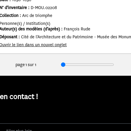
N° d'inventaire
:
D-MOU.02208
Collection
:
Arc de triomphe
Personne(s) / Institution(s)
Auteur(s) des modèles (d’après)
:
François Rude
Déposant
:
Cité de l'Architecture et du Patrimoine - Musée des Monu
Ouvrir le lien dans un nouvel onglet
page
1
sur
1
n contact !