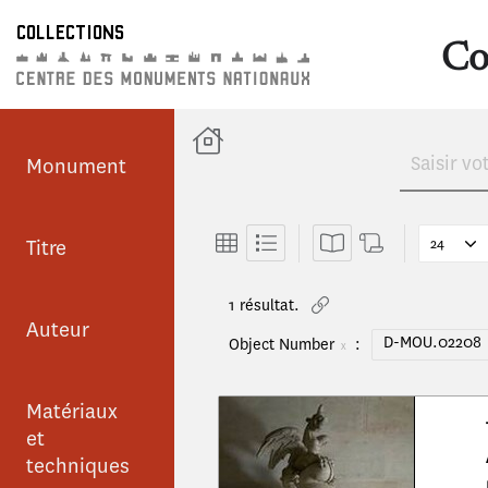
COLLECTIONS
Co
Monument
Titre
1
résultat
.
Auteur
D-MOU.02208
Object Number
:
X
Matériaux
et
techniques