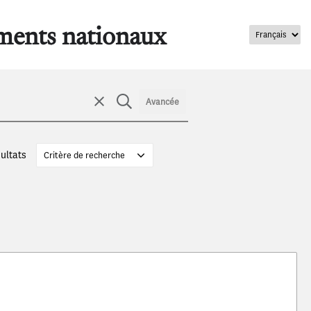
ments nationaux
Avancée
sultats