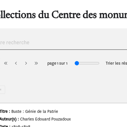
llections du Centre des monu
page
1
sur
1
Trier les ré
X
Titre
:
Buste : Génie de la Patrie
Auteur(s)
:
Charles Edouard Pouzadoux
Date
:
1898-1898